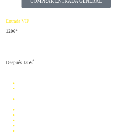
COMPRAR ENTRADA GENERAL
Entrada VIP
120€
*
Hasta el viernes 24 de abril
( Las 30 primeras entradas VIP)
*
Después
135€
BONUS 1: Tu hoja de ruta social Funnel 30D
BONUS 2: Pack de Asistentes IA para ejecutar tu
estrategia digital en Redes Sociales
BONUS 3: Masterclass: Crea tu plan de contenidos con
IA para generar visibilidad y atraer clientes
Welcome pack
Acceso presencial al evento (+10h de formación)
Diploma acreditativo
Coffee Breaks y networking
Regalos, sorteos y grabación del evento