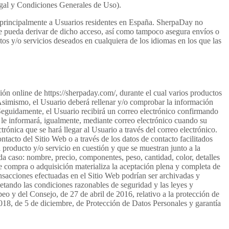
 Legal y Condiciones Generales de Uso).
do principalmente a Usuarios residentes en España. SherpaDay no
 se pueda derivar de dicho acceso, así como tampoco asegura envíos o
os y/o servicios deseados en cualquiera de los idiomas en los que las
n online de https://sherpaday.com/, durante el cual varios productos
” Asimismo, el Usuario deberá rellenar y/o comprobar la información
 Seguidamente, el Usuario recibirá un correo electrónico confirmando
e le informará, igualmente, mediante correo electrónico cuando su
ónica que se hará llegar al Usuario a través del correo electrónico.
tacto del Sitio Web o a través de los datos de contacto facilitados
 producto y/o servicio en cuestión y que se muestran junto a la
a caso: nombre, precio, componentes, peso, cantidad, color, detalles
 de compra o adquisición materializa la aceptación plena y completa de
nsacciones efectuadas en el Sitio Web podrían ser archivadas y
petando las condiciones razonables de seguridad y las leyes y
o y del Consejo, de 27 de abril de 2016, relativo a la protección de
/2018, de 5 de diciembre, de Protección de Datos Personales y garantía