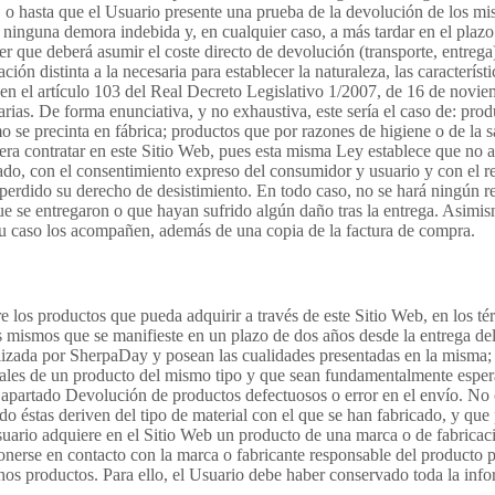
a, o hasta que el Usuario presente una prueba de la devolución de los 
ninguna demora indebida y, en cualquier caso, a más tardar en el plazo 
 que deberá asumir el coste directo de devolución (transporte, entrega)
ión distinta a la necesaria para establecer la naturaleza, las caracterí
 en el artículo 103 del Real Decreto Legislativo 1/2007, de 16 de novie
ias. De forma enunciativa, y no exhaustiva, este sería el caso de: pro
se precinta en fábrica; productos que por razones de higiene o de la sa
era contratar en este Sitio Web, pues esta misma Ley establece que no a
do, con el consentimiento expreso del consumidor y usuario y con el r
erdido su derecho de desistimiento. En todo caso, no se hará ningún re
e se entregaron o que hayan sufrido algún daño tras la entrega. Asimi
su caso los acompañen, además de una copia de la factura de compra.
e los productos que pueda adquirir a través de este Sitio Web, en los té
 mismos que se manifieste en un plazo de dos años desde la entrega del
alizada por SherpaDay y posean las cualidades presentadas en la misma; 
tuales de un producto del mismo tipo y que sean fundamentalmente esper
l apartado Devolución de productos defectuosos o error en el envío. No 
 éstas deriven del tipo de material con el que se han fabricado, y que 
 Usuario adquiere en el Sitio Web un producto de una marca o de fabricac
ponerse en contacto con la marca o fabricante responsable del producto 
chos productos. Para ello, el Usuario debe haber conservado toda la info