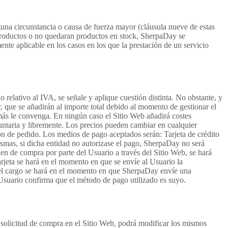
guna circunstancia o causa de fuerza mayor (cláusula nueve de estas
e productos o no quedaran productos en stock, SherpaDay se
te aplicable en los casos en los que la prestación de un servicio
 relativo al IVA, se señale y aplique cuestión distinta. No obstante, y
r, que se añadirán al importe total debido al momento de gestionar el
 más le convenga. En ningún caso el Sitio Web añadirá costes
luntaria y libremente. Los precios pueden cambiar en cualquier
n de pedido. Los medios de pago aceptados serán: Tarjeta de crédito
mismas, si dicha entidad no autorizase el pago, SherpaDay no será
en de compra por parte del Usuario a través del Sitio Web, se hará
arjeta se hará en el momento en que se envíe al Usuario la
, el cargo se hará en el momento en que SherpaDay envíe una
 Usuario confirma que el método de pago utilizado es suyo.
 solicitud de compra en el Sitio Web, podrá modificar los mismos