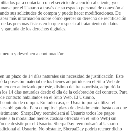
litados para contactar con el servicio de atención al cliente, y/o
anarse por el Usuario a través de su espacio personal de conexión al
notando sus solicitudes de compra y puede hacer modificaciones. De
ecabar más información sobre cómo ejercer su derecho de rectificación
e las personas físicas en lo que respecta al tratamiento de datos
y garantía de los derechos digitales.
enumeran y describen a continuación:
en un plazo de 14 días naturales sin necesidad de justificación. Este
rió la posesión material de los bienes adquiridos en el Sitio Web de
rcero autorizado por éste, distinto del transportista, adquirió la
os 14 días naturales desde el día de la celebración del contrato. Para
 de contacto habilitados en el Sitio Web. El Usuario,
 contrato de compra. En todo caso, el Usuario podrá utilizar el
s obligatorio. Para cumplir el plazo de desistimiento, basta con que
sistimiento, SherpaDay reembolsará al Usuario todos los pagos
rente a la modalidad menos costosa ofrecida en el Sitio Web) sin
ión de desistir por el Usuario. SherpaDay reembolsará al Usuario
 adicional al Usuario. No obstante, SherpaDay podría retener dicho