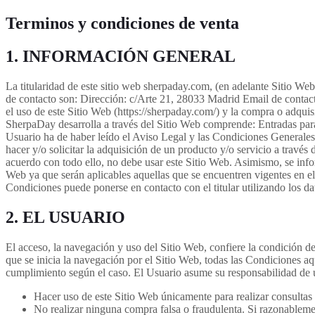
Terminos y condiciones de venta
1. INFORMACIÓN GENERAL
La titularidad de este sitio web sherpaday.com, (en adelante Sitio We
de contacto son: Dirección: c/Arte 21, 28033 Madrid Email de conta
el uso de este Sitio Web (https://sherpaday.com/) y la compra o adqui
SherpaDay desarrolla a través del Sitio Web comprende: Entradas para
Usuario ha de haber leído el Aviso Legal y las Condiciones Generales d
hacer y/o solicitar la adquisición de un producto y/o servicio a trav
acuerdo con todo ello, no debe usar este Sitio Web. Asimismo, se info
Web ya que serán aplicables aquellas que se encuentren vigentes en el 
Condiciones puede ponerse en contacto con el titular utilizando los dat
2. EL USUARIO
El acceso, la navegación y uso del Sitio Web, confiere la condición d
que se inicia la navegación por el Sitio Web, todas las Condiciones aq
cumplimiento según el caso. El Usuario asume su responsabilidad de u
Hacer uso de este Sitio Web únicamente para realizar consultas
No realizar ninguna compra falsa o fraudulenta. Si razonablemen