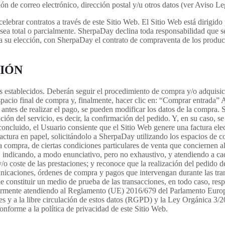
cción de correo electrónico, dirección postal y/u otros datos (ver Aviso
celebrar contratos a través de este Sitio Web. El Sitio Web está dirigi
a sea total o parcialmente. SherpaDay declina toda responsabilidad que
 a su elección, con SherpaDay el contrato de compraventa de los product
CIÓN
establecidos. Deberán seguir el procedimiento de compra y/o adquisició
 espacio final de compra y, finalmente, hacer clic en: “Comprar entrada
, antes de realizar el pago, se pueden modificar los datos de la compra.
ón del servicio, es decir, la confirmación del pedido. Y, en su caso, s
cluido, el Usuario consiente que el Sitio Web genere una factura electr
actura en papel, solicitándolo a SherpaDay utilizando los espacios de con
a compra, de ciertas condiciones particulares de venta que conciernen al
, indicando, a modo enunciativo, pero no exhaustivo, y atendiendo a cad
 y/o coste de las prestaciones; y reconoce que la realización del pedido
unicaciones, órdenes de compra y pagos que intervengan durante las tra
e constituir un medio de prueba de las transacciones, en todo caso, res
ularmente atendiendo al Reglamento (UE) 2016/679 del Parlamento Europe
ales y a la libre circulación de estos datos (RGPD) y la Ley Orgánica 3
conforme a la política de privacidad de este Sitio Web.