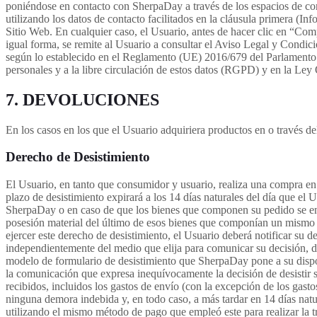
poniéndose en contacto con SherpaDay a través de los espacios de contac
utilizando los datos de contacto facilitados en la cláusula primera (
Sitio Web. En cualquier caso, el Usuario, antes de hacer clic en “Com
igual forma, se remite al Usuario a consultar el Aviso Legal y Condic
según lo establecido en el Reglamento (UE) 2016/679 del Parlamento Eu
personales y a la libre circulación de estos datos (RGPD) y en la Ley
7. DEVOLUCIONES
En los casos en los que el Usuario adquiriera productos en o través del
Derecho de Desistimiento
El Usuario, en tanto que consumidor y usuario, realiza una compra en el
plazo de desistimiento expirará a los 14 días naturales del día que el U
SherpaDay o en caso de que los bienes que componen su pedido se entreg
posesión material del último de esos bienes que componían un mismo ped
ejercer este derecho de desistimiento, el Usuario deberá notificar su d
independientemente del medio que elija para comunicar su decisión, deb
modelo de formulario de desistimiento que SherpaDay pone a su dispos
la comunicación que expresa inequívocamente la decisión de desistir 
recibidos, incluidos los gastos de envío (con la excepción de los gast
ninguna demora indebida y, en todo caso, a más tardar en 14 días natu
utilizando el mismo método de pago que empleó este para realizar la 