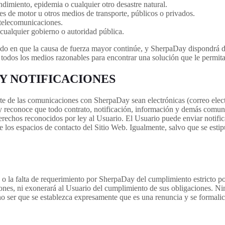
dimiento, epidemia o cualquier otro desastre natural.
tes de motor u otros medios de transporte, públicos o privados.
 telecomunicaciones.
 cualquier gobierno o autoridad pública.
odo en que la causa de fuerza mayor continúe, y SherpaDay dispondrá d
todos los medios razonables para encontrar una solución que le permita
 Y NOTIFICACIONES
te de las comunicaciones con SherpaDay sean electrónicas (correo electr
 y reconoce que todo contrato, notificación, información y demás comu
s derechos reconocidos por ley al Usuario. El Usuario puede enviar noti
de los espacios de contacto del Sitio Web. Igualmente, salvo que se esti
 la falta de requerimiento por SherpaDay del cumplimiento estricto po
iones, ni exonerará al Usuario del cumplimiento de sus obligaciones. 
 no ser que se establezca expresamente que es una renuncia y se formalic