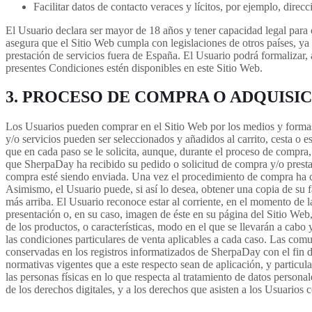
Facilitar datos de contacto veraces y lícitos, por ejemplo, dire
El Usuario declara ser mayor de 18 años y tener capacidad legal para 
asegura que el Sitio Web cumpla con legislaciones de otros países, y
prestación de servicios fuera de España. El Usuario podrá formalizar,
presentes Condiciones estén disponibles en este Sitio Web.
3. PROCESO DE COMPRA O ADQUISI
Los Usuarios pueden comprar en el Sitio Web por los medios y formas 
y/o servicios pueden ser seleccionados y añadidos al carrito, cesta o
que en cada paso se le solicita, aunque, durante el proceso de compra
que SherpaDay ha recibido su pedido o solicitud de compra y/o prestaci
compra esté siendo enviada. Una vez el procedimiento de compra ha con
Asimismo, el Usuario puede, si así lo desea, obtener una copia de su f
más arriba. El Usuario reconoce estar al corriente, en el momento de l
presentación o, en su caso, imagen de éste en su página del Sitio Web
de los productos, o características, modo en el que se llevarán a cabo
las condiciones particulares de venta aplicables a cada caso. Las com
conservadas en los registros informatizados de SherpaDay con el fin d
normativas vigentes que a este respecto sean de aplicación, y partic
las personas físicas en lo que respecta al tratamiento de datos person
de los derechos digitales, y a los derechos que asisten a los Usuarios 