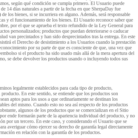
mismos, según qué condición se cumpla primero. El Usuario puede
de 14 días naturales a partir de la fecha en que SherpaDay fue
 de los bienes, si se incurriera en alguno. Además, será responsable
sticas y el funcionamiento de los bienes. El Usuario reconoce saber que
mbre, por el que se aprueba el texto refundido de la Ley General para
ductos personalizados; productos que puedan deteriorarse o caducar
lud van precintados y han sido desprecintados tras la entrega. En este
sistirá el Derecho de desistimiento a los Usuarios cuando la prestación
econocimiento por su parte de que es consciente de que, una vez que
embolso si el producto ha sido usado más allá de la mera apertura del
smo, se debe devolver los productos usando o incluyendo todos sus
rminos legalmente establecidos para cada tipo de producto,
 producto. En este sentido, se entiende que los productos son
sean aptos para los usos a que ordinariamente se destinan los
ables del mismo. Cuando esto no sea así respecto de los productos
obstante, algunos de los productos que se comercializan en el Sitio
por ende formarán parte de la apariencia individual del producto, y no
ión por un tercero. En este caso, y considerando el Usuario que se
para averiguar cómo ejercer su derecho de garantía legal directamente
rmación en relación con la garantía de los productos.