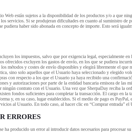
o Web están sujetos a la disponibilidad de los productos y/o a que nin
e los servicios. Si se produjeran dificultades en cuanto al suministro d
 pudiera haber sido abonada en concepto de importe. Esto será igualmen
ncluyen los impuestos, salvo que por exigencia legal, especialmente en lo
los ofrecidos excluyen los gastos de envío, en los que se pudiera incurri
 los métodos y costes de envío disponibles y elegirá libremente el que
tica, sino solo aquellos que el Usuario haya seleccionado y elegido vo
ras con respecto a los que el Usuario ya haya recibido una confirmació
iones y autorizaciones por parte de la entidad bancaria emisora de las 
ar ningún contrato con el Usuario. Una vez que SherpaDay reciba la ord
xisten fondos suficientes para completar la transacción. El cargo en la t
 forma y, en su caso, lugar establecidos. Si el medio de pago es PayPal
vicios al Usuario. En todo caso, al hacer clic en “Comprar entrada” el
IR ERRORES
 ha producido un error al introducir datos necesarios para procesar su