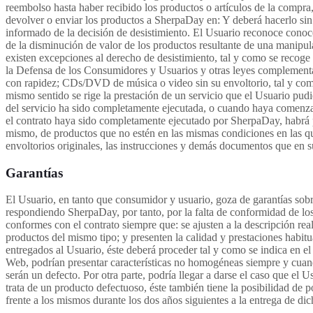
reembolso hasta haber recibido los productos o artículos de la compr
devolver o enviar los productos a SherpaDay en: Y deberá hacerlo sin 
informado de la decisión de desistimiento. El Usuario reconoce conocer
de la disminución de valor de los productos resultante de una manipulac
existen excepciones al derecho de desistimiento, tal y como se recoge
la Defensa de los Consumidores y Usuarios y otras leyes complementar
con rapidez; CDs/DVD de música o video sin su envoltorio, tal y como 
mismo sentido se rige la prestación de un servicio que el Usuario pudi
del servicio ha sido completamente ejecutada, o cuando haya comenza
el contrato haya sido completamente ejecutado por SherpaDay, habrá p
mismo, de productos que no estén en las mismas condiciones en las qu
envoltorios originales, las instrucciones y demás documentos que en 
Garantías
El Usuario, en tanto que consumidor y usuario, goza de garantías sobr
respondiendo SherpaDay, por tanto, por la falta de conformidad de los
conformes con el contrato siempre que: se ajusten a la descripción re
productos del mismo tipo; y presenten la calidad y prestaciones habi
entregados al Usuario, éste deberá proceder tal y como se indica en e
Web, podrían presentar características no homogéneas siempre y cuando
serán un defecto. Por otra parte, podría llegar a darse el caso que el
trata de un producto defectuoso, éste también tiene la posibilidad de 
frente a los mismos durante los dos años siguientes a la entrega de di