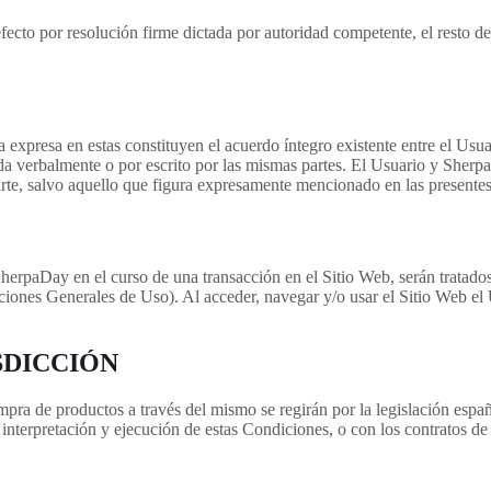
fecto por resolución firme dictada por autoridad competente, el resto d
 expresa en estas constituyen el acuerdo íntegro existente entre el Us
ida verbalmente o por escrito por las mismas partes. El Usuario y Sherp
rte, salvo aquello que figura expresamente mencionado en las presente
SherpaDay en el curso de una transacción en el Sitio Web, serán tratados 
ciones Generales de Uso). Al acceder, navegar y/o usar el Sitio Web el 
SDICCIÓN
mpra de productos a través del mismo se regirán por la legislación espa
interpretación y ejecución de estas Condiciones, o con los contratos de