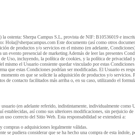
b) la ostenta: Sherpa Campus S.L, provista de NIF: B10536019 e inscrita
cto: Hola@sherpacampus.com Este documento (así como otros documentos
sición de productos y/o servicios en el mismo (en adelante, Condiciones)
 un evento presencial de marketing Además de leer las presentes Condic
e Uso, incluyendo, la política de cookies, y la política de privacidad y
és del mismo el Usuario consiente quedar vinculado por estas Condiciones
rma que estas Condiciones podrían ser modificadas. El Usuario es respo
momento en que se solicite la adquisición de productos y/o servicios. P
os de contacto facilitados más arriba o, en su caso, utilizando el formul
e usuario (en adelante referido, indistintamente, individualmente como
uí establecidas, así como sus ulteriores modificaciones, sin perjuicio de
n uso correcto del Sitio Web. Esta responsabilidad se extenderá a:
 y compras o adquisiciones legalmente válidas.
te se pudiera considerar que se ha hecho una compra de esta índole, pod