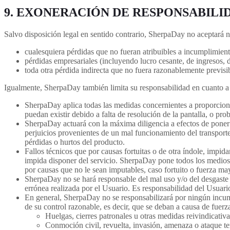
9. EXONERACIÓN DE RESPONSABILI
Salvo disposición legal en sentido contrario, SherpaDay no aceptará n
cualesquiera pérdidas que no fueran atribuibles a incumplimient
pérdidas empresariales (incluyendo lucro cesante, de ingresos, d
toda otra pérdida indirecta que no fuera razonablemente previs
Igualmente, SherpaDay también limita su responsabilidad en cuanto a 
SherpaDay aplica todas las medidas concernientes a proporcionar
puedan existir debido a falta de resolución de la pantalla, o pro
SherpaDay actuará con la máxima diligencia a efectos de poner 
perjuicios provenientes de un mal funcionamiento del transporte,
pérdidas o hurtos del producto.
Fallos técnicos que por causas fortuitas o de otra índole, impid
impida disponer del servicio. SherpaDay pone todos los medios 
por causas que no le sean imputables, caso fortuito o fuerza ma
SherpaDay no se hará responsable del mal uso y/o del desgaste
errónea realizada por el Usuario. Es responsabilidad del Usuari
En general, SherpaDay no se responsabilizará por ningún incum
de su control razonable, es decir, que se deban a causa de fuer
Huelgas, cierres patronales u otras medidas reivindicativa
Conmoción civil, revuelta, invasión, amenaza o ataque ter