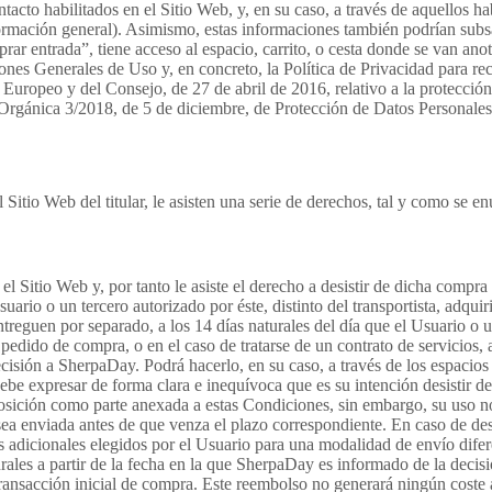
to habilitados en el Sitio Web, y, en su caso, a través de aquellos habi
Información general). Asimismo, estas informaciones también podrían subs
prar entrada”, tiene acceso al espacio, carrito, o cesta donde se van a
iones Generales de Uso y, en concreto, la Política de Privacidad para r
ropeo y del Consejo, de 27 de abril de 2016, relativo a la protección d
 Orgánica 3/2018, de 5 de diciembre, de Protección de Datos Personales 
 Sitio Web del titular, le asisten una serie de derechos, tal y como se 
 Sitio Web y, por tanto le asiste el derecho a desistir de dicha compra 
suario o un tercero autorizado por éste, distinto del transportista, adqui
uen por separado, a los 14 días naturales del día que el Usuario o un te
ido de compra, o en el caso de tratarse de un contrato de servicios, a l
ecisión a SherpaDay. Podrá hacerlo, en su caso, a través de los espacios
e expresar de forma clara e inequívoca que es su intención desistir del
ición como parte anexada a estas Condiciones, sin embargo, su uso no e
sea enviada antes de que venza el plazo correspondiente. En caso de de
os adicionales elegidos por el Usuario para una modalidad de envío dife
rales a partir de la fecha en la que SherpaDay es informado de la decis
transacción inicial de compra. Este reembolso no generará ningún coste